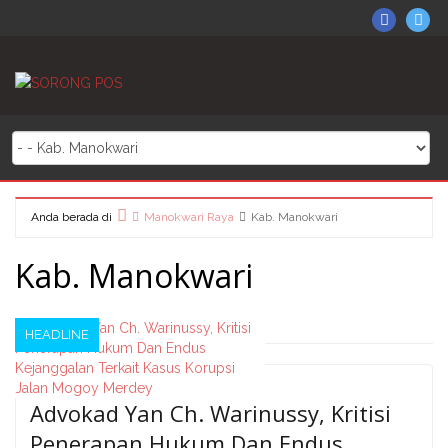
Skip
Sorong
So
to
on
Po
content
Facebo
on
Twi
Anda berada di
Manokwari Raya
Kab. Manokwari
Home
Kab. Manokwari
HEADLINE
Posts
Advokad Yan Ch. Warinussy, Kritisi
navigation
Penerapan Hukum Dan Endus