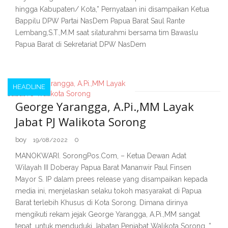
hingga Kabupaten/ Kota,” Pernyataan ini disampaikan Ketua
Bappilu DPW Partai NasDem Papua Barat Saul Rante
Lembang,S.T.,M.M saat silaturahmi bersama tim Bawaslu
Papua Barat di Sekretariat DPW NasDem
HEADLINE
George Yarangga, A.Pi.,MM Layak
Jabat PJ Walikota Sorong
boy
0
19/08/2022
MANOKWARI. SorongPos.Com, – Ketua Dewan Adat
Wilayah III Doberay Papua Barat Mananwir Paul Finsen
Mayor S. IP dalam prees release yang disampaikan kepada
media ini, menjelaskan selaku tokoh masyarakat di Papua
Barat terlebih Khusus di Kota Sorong. Dimana dirinya
mengikuti rekam jejak George Yarangga, A.Pi.,MM sangat
tepat, untuk menduduki Jabatan Penjabat Walikota Sorong. ”