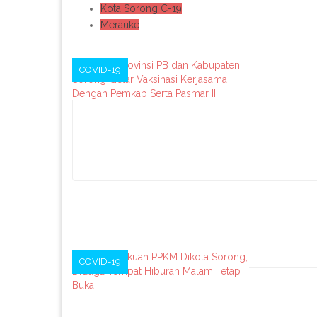
Kota Sorong C-19
Merauke
COVID-19
Posts
navigation
COVID-19