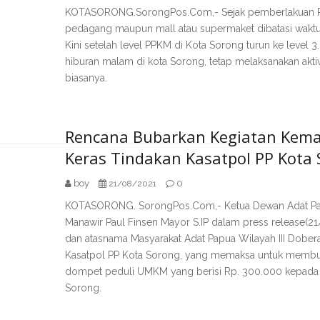
KOTASORONG.SorongPos.Com,- Sejak pemberlakuan PPK
pedagang maupun mall atau supermaket dibatasi waktu
Kini setelah level PPKM di Kota Sorong turun ke level 
hiburan malam di kota Sorong, tetap melaksanakan aktiv
biasanya.
Rencana Bubarkan Kegiatan Kem
Keras Tindakan Kasatpol PP Kota
boy
0
21/08/2021
KOTASORONG. SorongPos.Com,- Ketua Dewan Adat Papu
Manawir Paul Finsen Mayor S.IP dalam press release(
dan atasnama Masyarakat Adat Papua Wilayah III Dobe
Kasatpol PP Kota Sorong, yang memaksa untuk membub
dompet peduli UMKM yang berisi Rp. 300.000 kepad
Sorong.