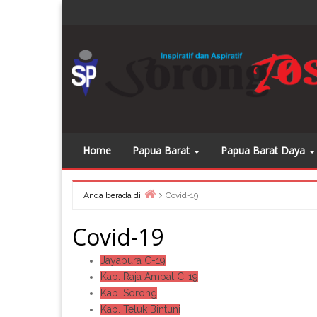
Skip
Dapatkan
to
content
Home
Papua Barat
Papua Barat Daya
Anda berada di
Covid-19
Home
Covid-19
Jayapura C-19
Kab. Raja Ampat C-19
Kab. Sorong
Kab. Teluk Bintuni