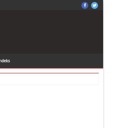
X
k di sini
SorongPos
Sorong
on
Pos
Facebook
on
Twitter
ndeks