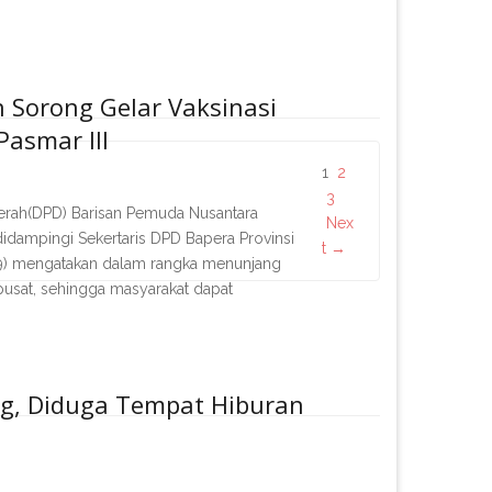
 Sorong Gelar Vaksinasi
asmar III
1
2
3
ah(DPD) Barisan Pemuda Nusantara
Nex
idampingi Sekertaris DPD Bapera Provinsi
t →
5/9) mengatakan dalam rangka menunjang
usat, sehingga masyarakat dapat
g, Diduga Tempat Hiburan