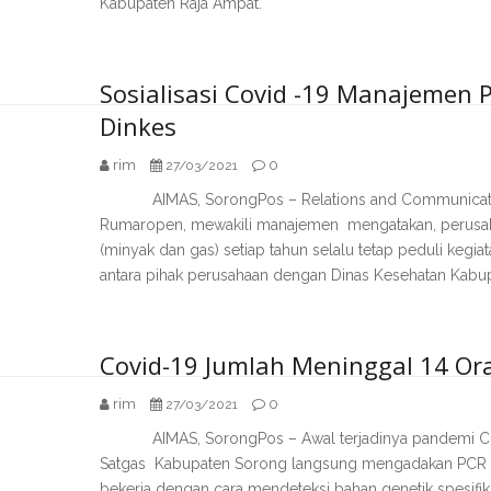
Kabupaten Raja Ampat.
Sosialisasi Covid -19 Manajemen P
Dinkes
rim
0
27/03/2021
AIMAS, SorongPos – Relations and Communication 
Rumaropen, mewakili manajemen mengatakan, perusah
(minyak dan gas) setiap tahun selalu tetap peduli kegia
antara pihak perusahaan dengan Dinas Kesehatan Kabu
Covid-19 Jumlah Meninggal 14 Or
rim
0
27/03/2021
AIMAS, SorongPos – Awal terjadinya pandemi Covid
Satgas Kabupaten Sorong langsung mengadakan PCR (
bekerja dengan cara mendeteksi bahan genetik spesifik 