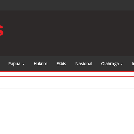
 juga beritanya di
https://www.facebook.com/sorongposonline
kli
Papua
Hukrim
Ekbis
Nasional
Olahraga
I