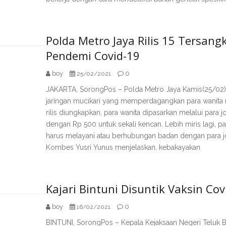
Polda Metro Jaya Rilis 15 Tersang
Pendemi Covid-19
boy
0
25/02/2021
JAKARTA, SorongPos – Polda Metro Jaya Kamis(25/02) 
jaringan mucikari yang memperdagangkan para wanita me
rilis diungkapkan, para wanita dipasarkan melalui para 
dengan Rp 500 untuk sekali kencan. Lebih miris lagi, p
harus melayani atau berhubungan badan dengan para j
Kombes Yusri Yunus menjelaskan, kebakayakan
Kajari Bintuni Disuntik Vaksin Co
boy
0
16/02/2021
BINTUNI, SorongPos – Kepala Kejaksaan Negeri Teluk B