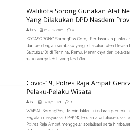
Walikota Sorong Gunakan Alat Ne
Yang Dilakukan DPD Nasdem Provi
boy
0
21/08/2021
KOTASORONG.SorongPos.Com,- Berdasarkan pantauan me
dan pembagian sembako yang dilakukan oleh Dewan Pi
Sabtu(21/8) di Terminal Remu. Menariknya dari pelaksan
1200 warga lebih yang terdaftar.
Covid-19, Polres Raja Ampat Genca
Pelaku-Pelaku Wisata
isa
0
27/07/2021
WAISAI,-SorongPos,- Menindaklanjuti edaran pemerint
kegiatan masyarakat ( PPKM), terutama di lokasi-lokasi
Polres Raja Ampat menggelar sosialisasi serta himbaua