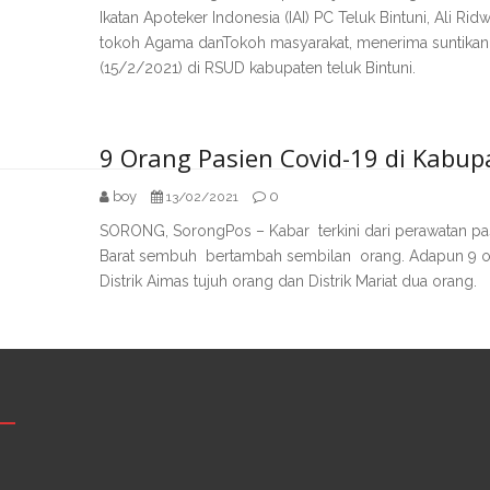
Ikatan Apoteker Indonesia (IAI) PC Teluk Bintuni, Ali Rid
tokoh Agama danTokoh masyarakat, menerima suntikan 
(15/2/2021) di RSUD kabupaten teluk Bintuni.
9 Orang Pasien Covid-19 di Kabu
boy
0
13/02/2021
SORONG, SorongPos – Kabar terkini dari perawatan pa
Barat sembuh bertambah sembilan orang. Adapun 9 or
Distrik Aimas tujuh orang dan Distrik Mariat dua orang.