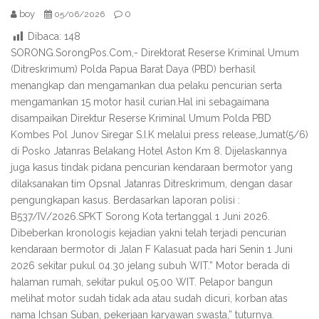
boy
0
05/06/2026
Dibaca:
148
SORONG.SorongPos.Com,- Direktorat Reserse Kriminal Umum
(Ditreskrimum) Polda Papua Barat Daya (PBD) berhasil
menangkap dan mengamankan dua pelaku pencurian serta
mengamankan 15 motor hasil curian.Hal ini sebagaimana
disampaikan Direktur Reserse Kriminal Umum Polda PBD
Kombes Pol Junov Siregar S.I.K melalui press release,Jumat(5/6)
di Posko Jatanras Belakang Hotel Aston Km 8. Dijelaskannya
juga kasus tindak pidana pencurian kendaraan bermotor yang
dilaksanakan tim Opsnal Jatanras Ditreskrimum, dengan dasar
pengungkapan kasus. Berdasarkan laporan polisi :
B537/IV/2026.SPKT Sorong Kota tertanggal 1 Juni 2026.
Dibeberkan kronologis kejadian yakni telah terjadi pencurian
kendaraan bermotor di Jalan F Kalasuat pada hari Senin 1 Juni
2026 sekitar pukul 04.30 jelang subuh WIT.” Motor berada di
halaman rumah, sekitar pukul 05.00 WIT. Pelapor bangun
melihat motor sudah tidak ada atau sudah dicuri, korban atas
nama Ichsan Suban, pekerjaan karyawan swasta,” tuturnya.