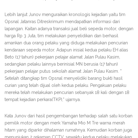
Lebih lanjut Junov menguraikan kronologis kejadian yaitu tim
Opsnal Jatanras Ditreskrimum mendapatkan informasi dari
lapangan. Kaitan adanya transaksi jual beli sepeda motor, dengan
harga Rp 3 Juta, tim melakukan penyelidikan dan berhasil
amankan dua orang pelaku yang diduga melakukan pencurian
kendaraan sepeda motor. Adapun inisial kedua pelaku EH alias
Beto (17 tahun) pekerjaan pelajar alamat Jalan Pulau Kasim,
sedangkan pelaku lainnya berinisial MN berusia (17 tahun)
pekerjaan pelajar putus sekolah alamat Jalan Pulau Kasim. ”
Setelah ditangkap tim Opsnal menyelidiki barang bukti hasil
curian yang telah dijual oleh kedua pelaku. Pengakuan pelaku
mereka telah melakukan pencurian sebanyak 18 kali dengan 18
tempat kejadian perkara(TKP),” ujarnya.
Kata Junov dari hasil pengembangan terhadap salah satu korban
pemilik motor dengan merk Yamaha Mio M Tre warna merah
hitam yang diparkir dihalaman rumahnya. Kemudian korban juga
menunjukan 2 rekaman CCTV, sewaktu kedua pelaku melakukan