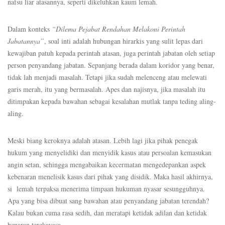
nafsu liar atasannya, seperti dikeluhkan kaum lemah.
Dalam konteks
“Dilema Pejabat Rendahan Melakoni Perintah
Jabatannya”
, soal inti adalah hubungan hirarkis yang sulit lepas dari
kewajiban patuh kepada perintah atasan, juga perintah jabatan oleh setiap
person penyandang jabatan. Sepanjang berada dalam koridor yang benar,
tidak lah menjadi masalah. Tetapi jika sudah melenceng atau melewati
garis merah, itu yang bermasalah. Apes dan najisnya, jika masalah itu
ditimpakan kepada bawahan sebagai kesalahan mutlak tanpa teding aling-
aling.
Meski biang keroknya adalah atasan. Lebih lagi jika pihak penegak
hukum yang menyelidiki dan menyidik kasus atau persoalan kemasukan
angin setan, sehingga mengabaikan kecermatan mengedepankan aspek
kebenaran menelisik kasus dari pihak yang disidik. Maka hasil akhirnya,
si lemah terpaksa menerima timpaan hukuman nyasar sesungguhnya.
Apa yang bisa dibuat sang bawahan atau penyandang jabatan terendah?
Kalau bukan cuma rasa sedih, dan meratapi ketidak adilan dan ketidak
benaran terekayasa.