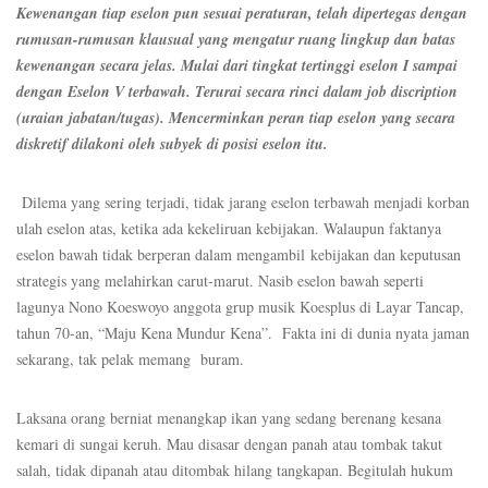
Kewenangan tiap eselon pun sesuai peraturan, telah dipertegas dengan
rumusan-rumusan klausual yang mengatur ruang lingkup dan batas
kewenangan secara jelas. Mulai dari tingkat tertinggi eselon I sampai
dengan Eselon V terbawah. Terurai secara rinci dalam job discription
(uraian jabatan/tugas). Mencerminkan peran tiap eselon yang secara
diskretif dilakoni oleh subyek di posisi eselon itu.
Dilema yang sering terjadi, tidak jarang eselon terbawah menjadi korban
ulah eselon atas, ketika ada kekeliruan kebijakan. Walaupun faktanya
eselon bawah tidak berperan dalam mengambil
kebijakan dan keputusan
strategis yang melahirkan carut-marut. Nasib eselon bawah seperti
lagunya Nono Koeswoyo anggota grup musik Koesplus di Layar Tancap,
tahun 70-an, “Maju Kena Mundur Kena”. Fakta ini di dunia nyata jaman
sekarang, tak pelak memang buram.
Laksana orang berniat menangkap ikan yang sedang berenang kesana
kemari di sungai keruh. Mau disasar dengan panah atau tombak takut
salah, tidak dipanah atau ditombak hilang tangkapan. Begitulah hukum