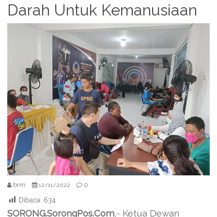
Darah Untuk Kemanusiaan
brm
0
12/11/2022
Dibaca:
634
SORONG.SorongPos.Com
,- Ketua Dewan