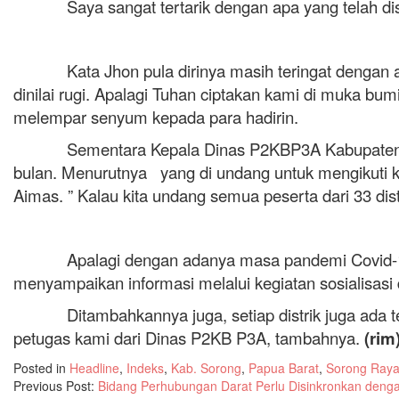
Saya sangat tertarik dengan apa yang telah disebu
Kata Jhon pula dirinya masih teringat dengan adan
dinilai rugi. Apalagi Tuhan ciptakan kami di muka bumi
melempar senyum kepada para hadirin.
Sementara Kepala Dinas P2KBP3A Kabupaten Sorong
bulan. Menurutnya yang di undang untuk mengikuti k
Aimas. ” Kalau kita undang semua peserta dari 33 dist
Apalagi dengan adanya masa pandemi Covid-19. Kita
menyampaikan informasi melalui kegiatan sosialisasi
Ditambahkannya juga, setiap distrik juga ada ten
petugas kami dari Dinas P2KB P3A, tambahnya.
(rim
Posted in
Headline
,
Indeks
,
Kab. Sorong
,
Papua Barat
,
Sorong Ray
Previous Post:
Bidang Perhubungan Darat Perlu Disinkronkan deng