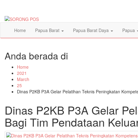
Skip
to
content
Home
Papua Barat
Papua Barat Daya
Papua
Anda berada di
Home
2021
March
25
Dinas P2KB P3A Gelar Pelatihan Teknis Peningkatan Kompet
Dinas P2KB P3A Gelar Pel
Bagi Tim Pendataan Kelua