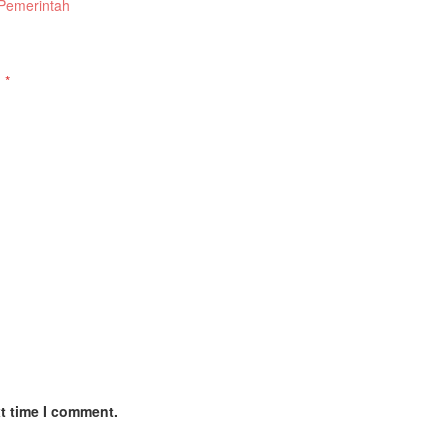
Pemerintah
d
*
xt time I comment.