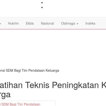
SorongPos
on
Sorong
Facebook
Pos
on
Twitter
Hukrim
Ekbis
Nasional
Olahraga
Indeks
ensi SDM Bagi Tim Pendataan Keluarga
atihan Teknis Peningkatan
rga