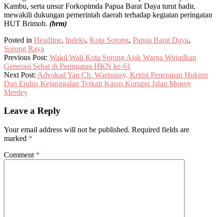
Kambu, serta unsur Forkopimda Papua Barat Daya turut hadir,
mewakili dukungan pemerintah daerah terhadap kegiatan peringatan
HUT Brimob.
(brm)
Posted in
Headline
,
Indeks
,
Kota Sorong
,
Papua Barat Daya
,
Sorong Raya
Previous Post:
Wakil Wali Kota Sorong Ajak Warga Wujudkan
Generasi Sehat di Peringatan HKN ke-61
Next Post:
Advokad Yan Ch. Warinussy, Kritisi Penerapan Hukum
Dan Endus Kejanggalan Terkait Kasus Korupsi Jalan Mogoy
Merdey
Leave a Reply
Your email address will not be published.
Required fields are
marked
*
Comment
*