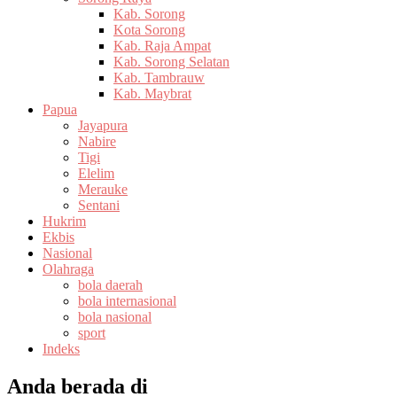
Kab. Sorong
Kota Sorong
Kab. Raja Ampat
Kab. Sorong Selatan
Kab. Tambrauw
Kab. Maybrat
Papua
Jayapura
Nabire
Tigi
Elelim
Merauke
Sentani
Hukrim
Ekbis
Nasional
Olahraga
bola daerah
bola internasional
bola nasional
sport
Indeks
Anda berada di