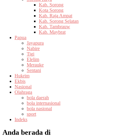
Kab. Sorong
Kota Sorong
Kab. Raja Ampat
Kab. Sorong Selatan
Kab. Tambrauw
Kab. Maybrat
Papua
Jayapura
Nabire
Tigi
Elelim
Merauke
Sentani
Hukrim
Ekbis
Nasional
Olahraga
bola daerah
bola internasional
bola nasional
sport
Indeks
Anda berada di