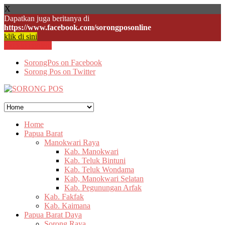
X
Dapatkan juga beritanya di
https://www.facebook.com/sorongposonline
klik di sini
Skip to content
SorongPos on Facebook
Sorong Pos on Twitter
Home
Papua Barat
Manokwari Raya
Kab. Manokwari
Kab. Teluk Bintuni
Kab. Teluk Wondama
Kab, Manokwari Selatan
Kab. Pegunungan Arfak
Kab. Fakfak
Kab. Kaimana
Papua Barat Daya
Sorong Raya