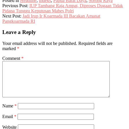
Posted in
Headline
,
Indeks
,
Papua Barat Daya
,
Sorong Raya
Previous Post:
IUP Tambang Raja Ampat, Diproses Dugaan Tidak
Pidana Tunggu Keputusan Mabes Polri
Next Post:
Jadi Irup Ir Koarmada III Bacakan Amanat
Pangkoarmada RI
Leave a Reply
Your email address will not be published.
Required fields are
marked
*
Comment
*
Name
*
Email
*
Website