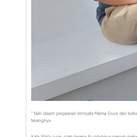
” Nah dalam perjalanan ternyata Mama Osok dan beber
terangnya.
Kata Wally juga, oleh karena itu pihaknya pernah mel