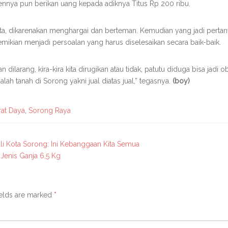
ennya pun berikan uang kepada adiknya Titus Rp 200 ribu.
ta, dikarenakan menghargai dan berteman. Kemudian yang jadi pertany
 demikian menjadi persoalan yang harus diselesaikan secara baik-baik.
 dilarang, kira-kira kita dirugikan atau tidak, patutu diduga bisa jadi o
alah tanah di Sorong yakni jual diatas jual,” tegasnya.
(boy)
rat Daya
,
Sorong Raya
li Kota Sorong: Ini Kebanggaan Kita Semua
Jenis Ganja 6,5 Kg
ields are marked
*