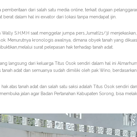
pemberitaan dari salah satu media online, terkait dugaan pelanggara
berat dalam hal ini exvator dari lokasi tanpa mendapat ijin.
 Wally S.H,M.H saat menggelar jumpa pers,Jumat(21/3) menjekaskan, 
 Osok. Menurutnya kronologis awalnya, dimana obyek tanah yang dikuas
dibuktikan,melalui surat pelepasan hak terhadap tanah adat.
yang langsung dari keluarga Titus Osok sendiri dalam hal ini Almarh
 tanah adat dan semuanya sudah dimiliki oleh pak Wino, berdasarkan j
hak atas tanah adat dan salah satu saksi adalah Titus Osok sendiri da
uan membuka jalan agar Badan Pertanahan Kabupaten Sorong, bisa mel
.