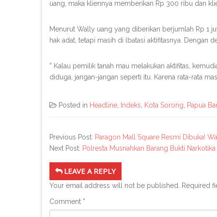
uang, maka kliennya memberikan Rp 300 ribu dan kli
Menurut Wally uang yang diberikan berjumlah Rp 1 ju
hak adat, tetapi masih di lbatasi aktifitasnya. Dengan
” Kalau pemilik tanah mau melakukan aktifitas, kemudian
diduga, jangan-jangan seperti itu. Karena rata-rata mas
Posted in
Headline
,
Indeks
,
Kota Sorong
,
Papua Ba
Previous Post:
Paragon Mall Square Resmi Dibuka! Wa
Next Post:
Polresta Musnahkan Barang Bukti Narkotika 
LEAVE A REPLY
Your email address will not be published.
Required f
Comment
*