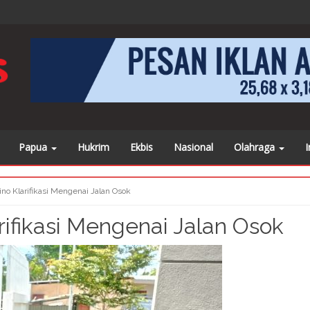
 juga beritanya di
https://www.facebook.com/sorongposonline
kli
Papua
Hukrim
Ekbis
Nasional
Olahraga
I
 Klarifikasi Mengenai Jalan Osok
ifikasi Mengenai Jalan Osok