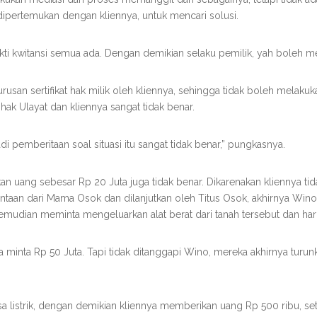
 dipertemukan dengan kliennya, untuk mencari solusi.
ukti kwitansi semua ada. Dengan demikian selaku pemilik, yah boleh mela
san sertifikat hak milik oleh kliennya, sehingga tidak boleh mela
k Ulayat dan kliennya sangat tidak benar.
Jadi pemberitaan soal situasi itu sangat tidak benar,” pungkasnya.
ikan uang sebesar Rp 20 Juta juga tidak benar. Dikarenakan kliennya 
intaan dari Mama Osok dan dilanjutkan oleh Titus Osok, akhirnya Wi
mudian meminta mengeluarkan alat berat dari tanah tersebut dan har
minta Rp 50 Juta. Tapi tidak ditanggapi Wino, mereka akhirnya turunkan
listrik, dengan demikian kliennya memberikan uang Rp 500 ribu, set