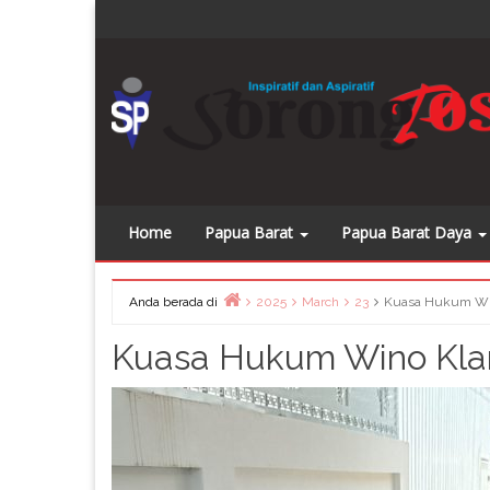
Skip
Dapatkan
to
content
Home
Papua Barat
Papua Barat Daya
Anda berada di
2025
March
23
Kuasa Hukum Wino
Home
Kuasa Hukum Wino Klar