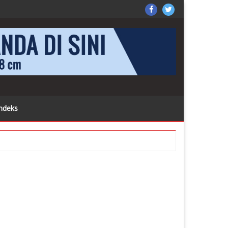
X
k di sini
SorongPos
Sorong
on
Pos
Facebook
on
Twitter
ndeks