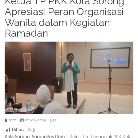
Ketua TP PKK Kota Sorong
Apresiasi Peran Organisasi
Wanita dalam Kegiatan
Ramadan
brm
0
20/03/2025
Dibaca:
249
Kota Sorong, SorongPos.Com
– Ketua Tim Penggerak PKK Kota