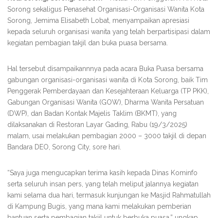
Sorong sekaligus Penasehat Organisasi-Organisasi Wanita Kota
Sorong, Jemima Elisabeth Lobat, menyampaikan apresiasi
kepada seluruh organisasi wanita yang telah berpartisipasi dalam
kegiatan pembagian takjil dan buka puasa bersama.
Hal tersebut disampaikannnya pada acara Buka Puasa bersama
gabungan organisasi-organisasi wanita di Kota Sorong, baik Tim
Penggerak Pemberdayaan dan Kesejahteraan Keluarga (TP PKK),
Gabungan Organisasi Wanita (GOW), Dharma Wanita Persatuan
(DWP), dan Badan Kontak Majelis Taklim (BKMT), yang
dilaksanakan di Restoran Layar Gading, Rabu (19/3/2025)
malam, usai melakukan pembagian 2000 – 3000 takjil di depan
Bandara DEO, Sorong City, sore hari.
“Saya juga mengucapkan terima kasih kepada Dinas Kominfo
serta seluruh insan pers, yang telah meliput jalannya kegiatan
kami selama dua hari, termasuk kunjungan ke Masjid Rahmatullah
di Kampung Bugis, yang mana kami melakukan pemberian
bantuan serta pembagian takjil untuk berbuka puasa,” ungkap