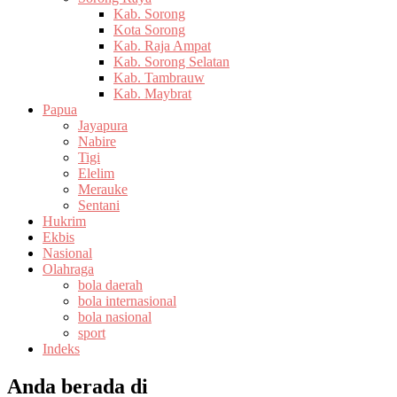
Kab. Sorong
Kota Sorong
Kab. Raja Ampat
Kab. Sorong Selatan
Kab. Tambrauw
Kab. Maybrat
Papua
Jayapura
Nabire
Tigi
Elelim
Merauke
Sentani
Hukrim
Ekbis
Nasional
Olahraga
bola daerah
bola internasional
bola nasional
sport
Indeks
Anda berada di