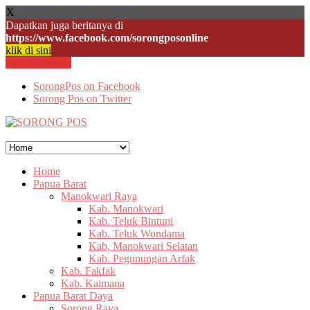
X
Dapatkan juga beritanya di
https://www.facebook.com/sorongposonline
klik di sini
Skip to content
SorongPos on Facebook
Sorong Pos on Twitter
Home
Papua Barat
Manokwari Raya
Kab. Manokwari
Kab. Teluk Bintuni
Kab. Teluk Wondama
Kab, Manokwari Selatan
Kab. Pegunungan Arfak
Kab. Fakfak
Kab. Kaimana
Papua Barat Daya
Sorong Raya