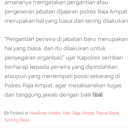
amananya mengatakan pergantian atau
pergeseran jabatan dijajaran polres Raja Ampat
merupakan hal yang biasa dan sering dilakukan.
“Pergantian perwira di jabatan baru merupakan
hal yang biasa, dan itu dilakukan untuk
penyegaran organisasi” ujar Kapolres sembari
berharap kepada perwira yang dipindahkan
ataupun yang menempati posisi sekarang di
Polres Raja Ampat, agar melaksanakan tugas
dan tanggung jawab dengan baik
(isa)
Posted in
Headline
,
Indeks
,
Kab. Raja Ampat
,
Papua Barat
,
Sorong Raya