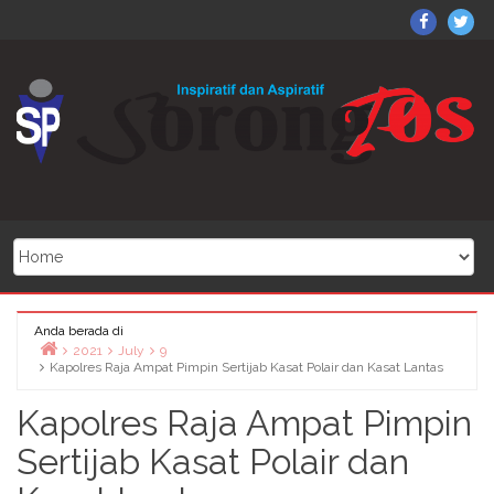
Skip
X
Dapatkan juga beritanya di
Sorong
So
https://www.facebook.com/sorongposonline
to
on
Po
klik di sini
content
Facebo
on
Twi
Anda berada di
2021
July
9
Kapolres Raja Ampat Pimpin Sertijab Kasat Polair dan Kasat Lantas
Home
Kapolres Raja Ampat Pimpin
Sertijab Kasat Polair dan