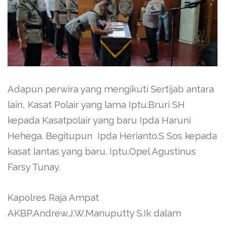
Adapun perwira yang mengikuti Sertijab antara
lain, Kasat Polair yang lama Iptu.Bruri SH
kepada Kasatpolair yang baru Ipda Haruni
Hehega. Begitupun Ipda Herianto.S Sos kepada
kasat lantas yang baru. Iptu.Opel Agustinus
Farsy Tunay.
Kapolres Raja Ampat
AKBP.Andrew.J.W.Manuputty S.Ik dalam