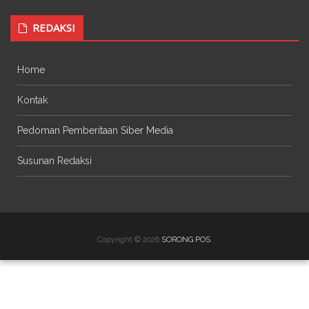
REDAKSI
Home
Kontak
Pedoman Pemberitaan Siber Media
Susunan Redaksi
Copyright © 2026
SORONG POS
.