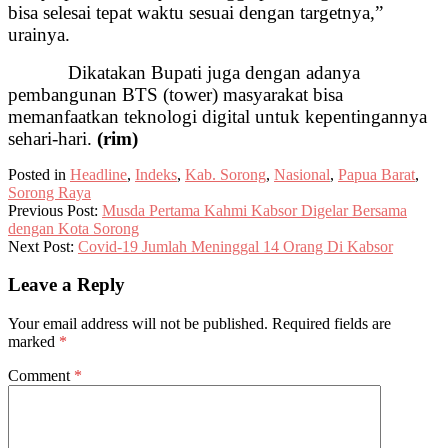
bisa selesai tepat waktu sesuai dengan targetnya,”
urainya.
Dikatakan Bupati juga dengan adanya
pembangunan BTS (tower) masyarakat bisa
memanfaatkan teknologi digital untuk kepentingannya
sehari-hari.
(rim)
Posted in
Headline
,
Indeks
,
Kab. Sorong
,
Nasional
,
Papua Barat
,
Sorong Raya
Previous Post:
Musda Pertama Kahmi Kabsor Digelar Bersama
dengan Kota Sorong
Next Post:
Covid-19 Jumlah Meninggal 14 Orang Di Kabsor
Leave a Reply
Your email address will not be published.
Required fields are
marked
*
Comment
*