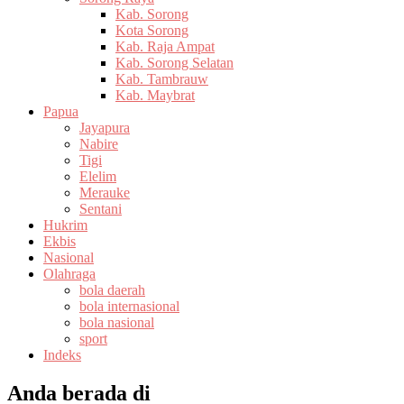
Kab. Sorong
Kota Sorong
Kab. Raja Ampat
Kab. Sorong Selatan
Kab. Tambrauw
Kab. Maybrat
Papua
Jayapura
Nabire
Tigi
Elelim
Merauke
Sentani
Hukrim
Ekbis
Nasional
Olahraga
bola daerah
bola internasional
bola nasional
sport
Indeks
Anda berada di