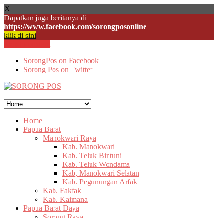
X
Dapatkan juga beritanya di
https://www.facebook.com/sorongposonline
klik di sini
Skip to content
SorongPos on Facebook
Sorong Pos on Twitter
Home
Papua Barat
Manokwari Raya
Kab. Manokwari
Kab. Teluk Bintuni
Kab. Teluk Wondama
Kab, Manokwari Selatan
Kab. Pegunungan Arfak
Kab. Fakfak
Kab. Kaimana
Papua Barat Daya
Sorong Raya