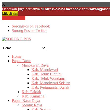
X
Dapatkan juga beritanya di
https://www.facebook.com/sorongposon
klik di sini
Skip to content
SorongPos on Facebook
Sorong Pos on Twitter
Home
Papua Barat
Manokwari Raya
Kab. Manokwari
Kab. Teluk Bintuni
Kab. Teluk Wondama
Kab, Manokwari Selatan
Kab. Pegunungan Arfak
Kab. Fakfak
Kab. Kaimana
Papua Barat Daya
Sorong Raya
Kab. Sorong