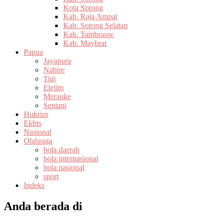
Kota Sorong
Kab. Raja Ampat
Kab. Sorong Selatan
Kab. Tambrauw
Kab. Maybrat
Papua
Jayapura
Nabire
Tigi
Elelim
Merauke
Sentani
Hukrim
Ekbis
Nasional
Olahraga
bola daerah
bola internasional
bola nasional
sport
Indeks
Anda berada di