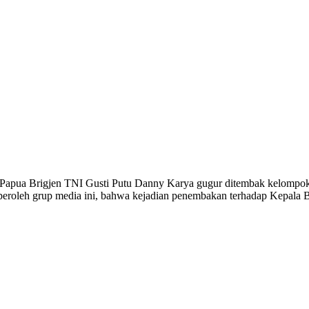
pua Brigjen TNI Gusti Putu Danny Karya gugur ditembak kelompok k
roleh grup media ini, bahwa kejadian penembakan terhadap Kepala BI