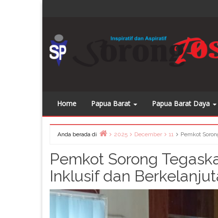
Skip
Dapatkan
to
content
Home
Papua Barat
Papua Barat Daya
Anda berada di
2025
December
11
Pemkot Sorong
Home
Pemkot Sorong Tegaska
Inklusif dan Berkelanju