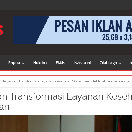
 juga beritanya di
https://www.facebook.com/sorongposonline
kli
Papua
Hukrim
Ekbis
Nasional
Olahraga
I
 Tegaskan Transformasi Layanan Kesehatan Gratis Harus Inklusif dan Berkelanju
n Transformasi Layanan Keseh
tan