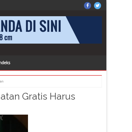
X
k di sini
SorongPos
Sorong
on
Pos
Facebook
on
Twitter
ndeks
tan
atan Gratis Harus