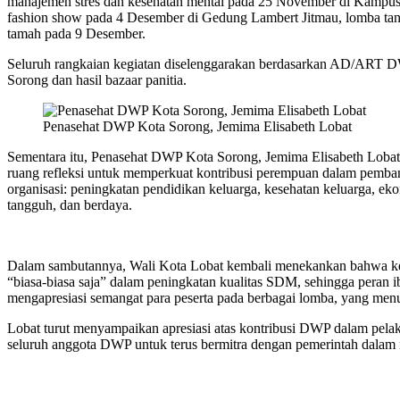
manajemen stres dan kesehatan mental pada 25 November di Kampu
fashion show pada 4 Desember di Gedung Lambert Jitmau, lomba tan
tamah pada 9 Desember.
Seluruh rangkaian kegiatan diselenggarakan berdasarkan AD/ART D
Sorong dan hasil bazaar panitia.
Penasehat DWP Kota Sorong, Jemima Elisabeth Lobat
Sementara itu, Penasehat DWP Kota Sorong, Jemima Elisabeth Lob
ruang refleksi untuk memperkuat kontribusi perempuan dalam pemba
organisasi: peningkatan pendidikan keluarga, kesehatan keluarga, 
tangguh, dan berdaya.
Dalam sambutannya, Wali Kota Lobat kembali menekankan bahwa kel
“biasa-biasa saja” dalam peningkatan kualitas SDM, sehingga peran ib
mengapresiasi semangat para peserta pada berbagai lomba, yang men
Lobat turut menyampaikan apresiasi atas kontribusi DWP dalam pela
seluruh anggota DWP untuk terus bermitra dengan pemerintah dalam