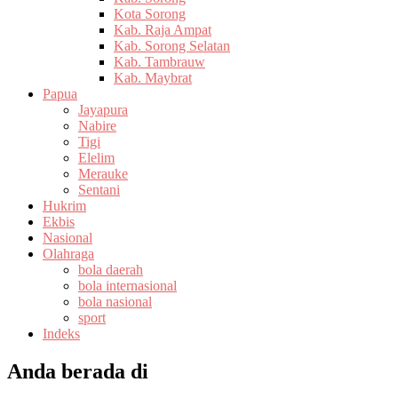
Kota Sorong
Kab. Raja Ampat
Kab. Sorong Selatan
Kab. Tambrauw
Kab. Maybrat
Papua
Jayapura
Nabire
Tigi
Elelim
Merauke
Sentani
Hukrim
Ekbis
Nasional
Olahraga
bola daerah
bola internasional
bola nasional
sport
Indeks
Anda berada di