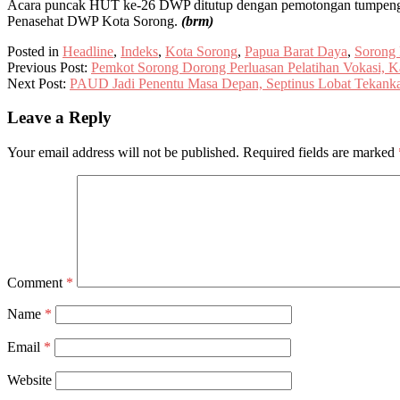
Acara puncak HUT ke-26 DWP ditutup dengan pemotongan tumpeng d
Penasehat DWP Kota Sorong.
(brm)
Posted in
Headline
,
Indeks
,
Kota Sorong
,
Papua Barat Daya
,
Sorong
Previous Post:
Pemkot Sorong Dorong Perluasan Pelatihan Vokasi, K
Next Post:
PAUD Jadi Penentu Masa Depan, Septinus Lobat Tekan
Leave a Reply
Your email address will not be published.
Required fields are marked
Comment
*
Name
*
Email
*
Website