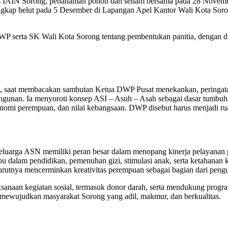
s IAIN Sorong, penanaman pohon dan senam bersama pada 28 Novembe
gkap belut pada 5 Desember di Lapangan Apel Kantor Wali Kota Soron
WP serta SK Wali Kota Sorong tentang pembentukan panitia, dengan 
at, saat membacakan sambutan Ketua DWP Pusat menekankan, pering
ngunan. Ia menyoroti konsep ASI – Asuh – Asah sebagai dasar tumbuh
ekonomi perempuan, dan nilai kebangsaan. DWP disebut harus menjadi 
uarga ASN memiliki peran besar dalam menopang kinerja pelayanan p
u dalam pendidikan, pemenuhan gizi, stimulasi anak, serta ketahanan k
urutnya mencerminkan kreativitas perempuan sebagai bagian dari pen
ksanaan kegiatan sosial, termasuk donor darah, serta mendukung prog
 mewujudkan masyarakat Sorong yang adil, makmur, dan berkualitas.