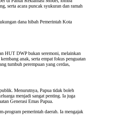
r di Pantai Reklamasi Model, lomba
g, serta acara puncak syukuran dan ramah
dukungan dana hibah Pemerintah Kota
atan HUT DWP bukan seremoni, melainkan
 kembang anak, serta empat fokus penguatan
ruang tumbuh perempuan yang cerdas,
ublik. Menurutnya, Papua tidak boleh
eluarga menjadi sangat penting. Ia juga
guatan Generasi Emas Papua.
ram-program pemerintah daerah. Ia mengajak