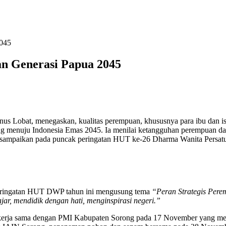
2045
n Generasi Papua 2045
us Lobat, menegaskan, kualitas perempuan, khususnya para ibu dan ist
menuju Indonesia Emas 2045. Ia menilai ketangguhan perempuan da
tu disampaikan pada puncak peringatan HUT ke-26 Dharma Wanita Pers
 peringatan HUT DWP tahun ini mengusung tema
“Peran Strategis Per
r, mendidik dengan hati, menginspirasi negeri.”
bekerja sama dengan PMI Kabupaten Sorong pada 17 November yang men