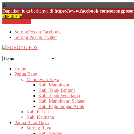
X
Dapatkan juga beritanya di
https://www.facebook.com/sorongposon
klik di sini
Skip to content
SorongPos on Facebook
Sorong Pos on Twitter
Home
Papua Barat
Manokwari Raya
Kab. Manokwari
Kab. Teluk Bintuni
Kab. Teluk Wondama
Kab, Manokwari Selatan
Kab. Pegunungan Arfak
Kab. Fakfak
Kab. Kaimana
Papua Barat Daya
Sorong Raya
Kab. Sorong