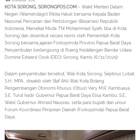
KOTA SORONG, SORONGPOS.COM
– Wakil Menteri Dalam
Negeri (Wamendagri) Ribka Haluk bersama Kepala Badan
Nasional Pencarian dan Pertolongan (Basarnas) Republik
Indonesia, Marsekal Muda TNI Mohammad Syafii, tiba di Kota
Sorong dan disambut secara resmi oleh Pemerintah Kota
Sorong bersama jajaran Forkopimda Provinsi Papua Barat Daya.
Penyambutan berlangsung di Ruang Kedatangan Bandar Udara
Domine Edward Osok (DEO) Sorong, Kamis (6/11/2025).
Dalam penyambutan tersebut, Wali Kota Sorong, Septinus Lobat,
S.H., MPA., diwakili oleh Staf Ahli Wali Kota Bidang
Pengembangan Otonomi Khusus (Otsus) Very M.R. Kambuaya,
S.E. Turut hadir Gubernur Papua Barat Daya Elisa Kambu, S.E.,
Wakil Gubernur Ahmad Nausrau, serta para bupati dan unsur
Forum Koordinasi Pimpinan Daerah (Forkopimda) Papua Barat
Daya.