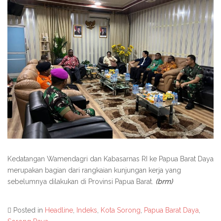
Kedatangan Wamendagri dan Kabasarnas RI ke Papua Barat Daya
merupakan bagian dari rangkaian kunjungan kerja yang
sebelumnya dilakukan di Provinsi Papua Barat.
(brm)
Posted in
Headline
,
Indeks
,
Kota Sorong
,
Papua Barat Daya
,