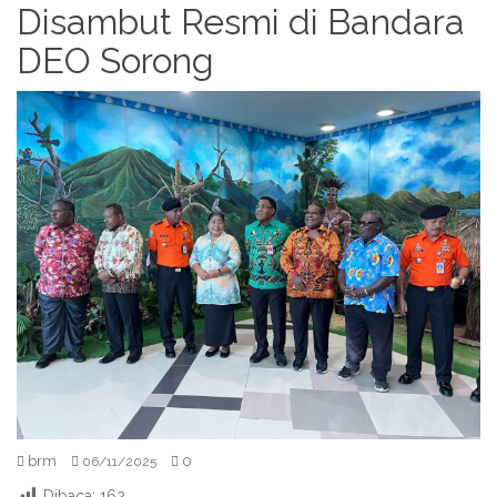
Disambut Resmi di Bandara
DEO Sorong
brm
0
06/11/2025
Dibaca:
162