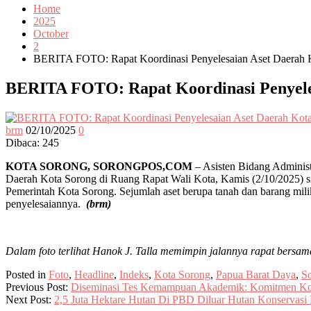
Home
2025
October
2
BERITA FOTO: Rapat Koordinasi Penyelesaian Aset Daerah 
BERITA FOTO: Rapat Koordinasi Penyele
brm
02/10/2025
0
Dibaca:
245
KOTA SORONG, SORONGPOS,COM
– Asisten Bidang Adminis
Daerah Kota Sorong di Ruang Rapat Wali Kota, Kamis (2/10/2025) si
Pemerintah Kota Sorong. Sejumlah aset berupa tanah dan barang milik
penyelesaiannya.
(brm)
Dalam foto terlihat Hanok J. Talla memimpin jalannya rapat bersam
Posted in
Foto
,
Headline
,
Indeks
,
Kota Sorong
,
Papua Barat Daya
,
S
Previous Post:
Diseminasi Tes Kemampuan Akademik: Komitmen Ko
Next Post:
2,5 Juta Hektare Hutan Di PBD Diluar Hutan Konservasi