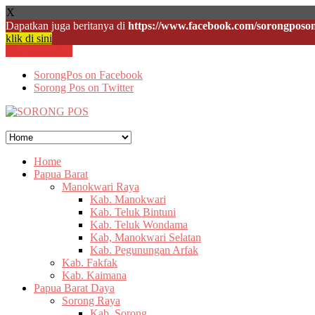
X
Dapatkan juga beritanya di
https://www.facebook.com/sorongposon
klik di sini
Skip to content
SorongPos on Facebook
Sorong Pos on Twitter
Home
Papua Barat
Manokwari Raya
Kab. Manokwari
Kab. Teluk Bintuni
Kab. Teluk Wondama
Kab, Manokwari Selatan
Kab. Pegunungan Arfak
Kab. Fakfak
Kab. Kaimana
Papua Barat Daya
Sorong Raya
Kab. Sorong