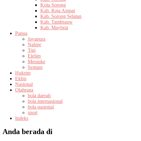
Kota Sorong
Kab. Raja Ampat
Kab. Sorong Selatan
Kab. Tambrauw
Kab. Maybrat
Papua
Jayapura
Nabire
Tigi
Elelim
Merauke
Sentani
Hukrim
Ekbis
Nasional
Olahraga
bola daerah
bola internasional
bola nasional
sport
Indeks
Anda berada di