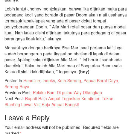
Lebih lanjut Jhonny menjelaskan, bahwa jika diijinkan maka para
pedagang kecil yang berada di pasar Doom akan mati usahanya
termasuk lapak-lapak yang ada di pasar dekat tempat
penyeberangan Doom. ” Alfa Mart retail besar dan punya modal
kuat. Nah kalau disini diijinkan, takutnya para pedagang di pasar
barangnya tidak laku,” akunya.
Menurutnya dengan hadirnya Bisa Mart saat pertama kali juga
sudah berpengaruh pada tingkat pembelian di lapak di dalam
pasar. Apalagi kalau diijinkan Alfa Mart. ” Ini berarti sudah ada
dua disini. Kalau boleh Alfa Mart mau di Soop atau Raam saja.
Kalau di sini tidak diijinkan, ” tegasnya.
(boy)
Posted in
Headline
,
Indeks
,
Kota Sorong
,
Papua Barat Daya
,
Sorong Raya
Previous Post:
Pelaku Bom Di pulau Way Ditangkap
Next Post:
Bupati Raja Ampat Tegaskan Komitmen Tekan
Stunting Lewat Visi Raja Ampat Bangkit
Leave a Reply
Your email address will not be published.
Required fields are
marked
*