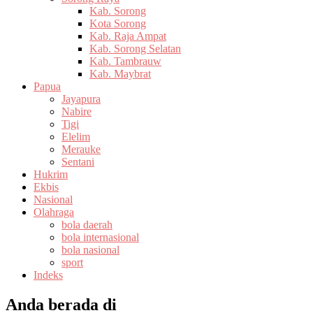
Kab. Sorong
Kota Sorong
Kab. Raja Ampat
Kab. Sorong Selatan
Kab. Tambrauw
Kab. Maybrat
Papua
Jayapura
Nabire
Tigi
Elelim
Merauke
Sentani
Hukrim
Ekbis
Nasional
Olahraga
bola daerah
bola internasional
bola nasional
sport
Indeks
Anda berada di