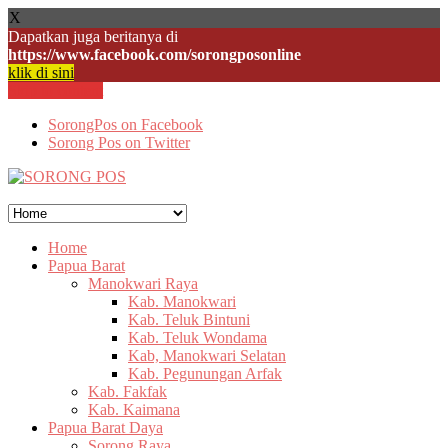
X
Dapatkan juga beritanya di
https://www.facebook.com/sorongposonline
klik di sini
Skip to content
SorongPos on Facebook
Sorong Pos on Twitter
Home
Papua Barat
Manokwari Raya
Kab. Manokwari
Kab. Teluk Bintuni
Kab. Teluk Wondama
Kab, Manokwari Selatan
Kab. Pegunungan Arfak
Kab. Fakfak
Kab. Kaimana
Papua Barat Daya
Sorong Raya