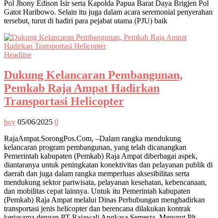
Pol Jhony Edison Isir serta Kapolda Papua Barat Daya Brigjen Pol
Gatot Haribowo. Selain itu juga dalam acara seremonial penyerahan
tersebut, turut di hadiri para pejabat utama (PJU) baik
Headline
Dukung Kelancaran Pembangunan,
Pemkab Raja Ampat Hadirkan
Transportasi Helicopter
boy
05/06/2025
0
RajaAmpat.SorongPos.Com, –Dalam rangka mendukung
kelancaran program pembangunan, yang telah dicanangkan
Pemerintah kabupaten (Pemkab) Raja Ampat diberbagai aspek,
diantaranya untuk peningkatan konektivitas dan pelayanan publik di
daerah dan juga dalam rangka memperluas aksesibilitas serta
mendukung sektor pariwisata, pelayanan kesehatan, kebencanaan,
dan mobilitas cepat lainnya. Untuk itu Pemerintah kabupaten
(Pemkab) Raja Ampat melalui Dinas Perhubungan menghadirkan
transportasi jenis helicopter dan berencana dilakukan kontrak
kerjasama dengan PT Rajawali Angkasa Semesta. Menurut Plt