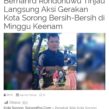
Berhanrd Rondonuwu Tinjau
Langsung Aksi Gerakan
Kota Sorong Bersih-Bersih di
Minggu Keenam
brm
0
04/10/2024
Dibaca:
353
Kota Sorong, SorongPos.Com –
Penjabat Wali Kota Sorong,