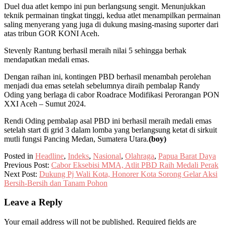
Duel dua atlet kempo ini pun berlangsung sengit. Menunjukkan
teknik permainan tingkat tinggi, kedua atlet menampilkan permainan
saling menyerang yang juga di dukung masing-masing suporter dari
atas tribun GOR KONI Aceh.
Stevenly Rantung berhasil meraih nilai 5 sehingga berhak
mendapatkan medali emas.
Dengan raihan ini, kontingen PBD berhasil menambah perolehan
menjadi dua emas setelah sebelumnya diraih pembalap Randy
Oding yang berlaga di cabor Roadrace Modifikasi Perorangan PON
XXI Aceh – Sumut 2024.
Rendi Oding pembalap asal PBD ini berhasil meraih medali emas
setelah start di grid 3 dalam lomba yang berlangsung ketat di sirkuit
mutli fungsi Pancing Medan, Sumatera Utara.
(boy)
Posted in
Headline
,
Indeks
,
Nasional
,
Olahraga
,
Papua Barat Daya
Previous Post:
Cabor Eksebisi MMA, Atlit PBD Raih Medali Perak
Next Post:
Dukung Pj Wali Kota, Honorer Kota Sorong Gelar Aksi
Bersih-Bersih dan Tanam Pohon
Leave a Reply
Your email address will not be published.
Required fields are