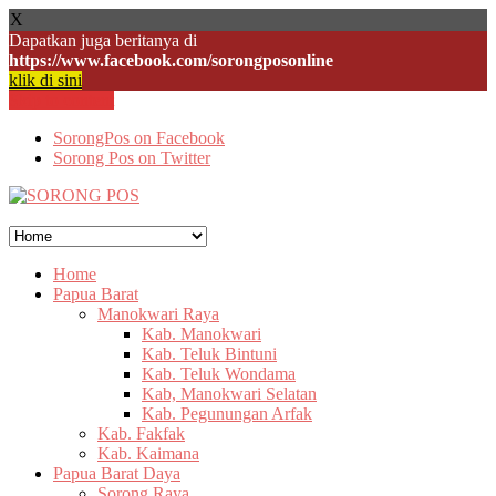
X
Dapatkan juga beritanya di
https://www.facebook.com/sorongposonline
klik di sini
Skip to content
SorongPos on Facebook
Sorong Pos on Twitter
Home
Papua Barat
Manokwari Raya
Kab. Manokwari
Kab. Teluk Bintuni
Kab. Teluk Wondama
Kab, Manokwari Selatan
Kab. Pegunungan Arfak
Kab. Fakfak
Kab. Kaimana
Papua Barat Daya
Sorong Raya