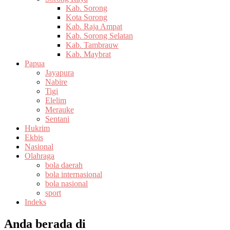
Kab. Sorong
Kota Sorong
Kab. Raja Ampat
Kab. Sorong Selatan
Kab. Tambrauw
Kab. Maybrat
Papua
Jayapura
Nabire
Tigi
Elelim
Merauke
Sentani
Hukrim
Ekbis
Nasional
Olahraga
bola daerah
bola internasional
bola nasional
sport
Indeks
Anda berada di