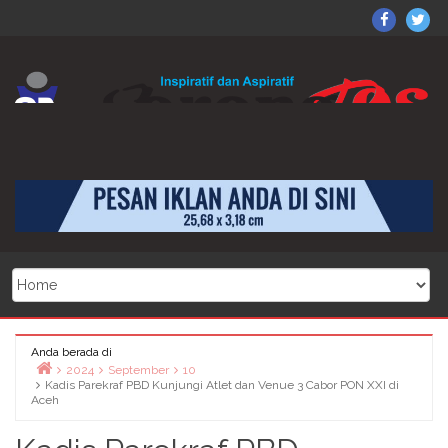
Skip
X
Dapatkan juga beritanya di
Sorong
So
https://www.facebook.com/sorongposonline
to
on
Po
klik di sini
content
Facebo
on
Twi
Anda berada di
2024
September
10
Kadis Parekraf PBD Kunjungi Atlet dan Venue 3 Cabor PON XXI di
Home
Aceh