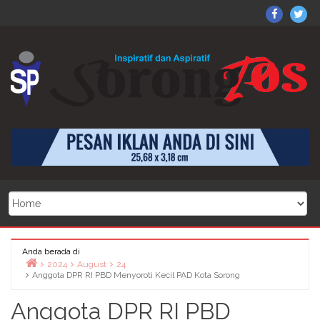
Skip
X
Dapatkan juga beritanya di
Sorong
So
https://www.facebook.com/sorongposonline
to
on
Po
klik di sini
content
Facebo
on
Twi
Anda berada di
2024
August
24
Anggota DPR RI PBD Menyoroti Kecil PAD Kota Sorong
Home
Anggota DPR RI PBD