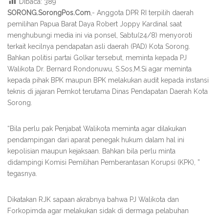
Dibaca:
389
SORONG.SorongPos.Com
,- Anggota DPR RI terpilih daerah
pemilihan Papua Barat Daya Robert Joppy Kardinal saat
menghubungi media ini via ponsel, Sabtu(24/8) menyoroti
terkait kecilnya pendapatan asli daerah (PAD) Kota Sorong.
Bahkan politisi partai Golkar tersebut, meminta kepada PJ
Walikota Dr. Bernard Rondonuwu, S.Sos,M.Si agar meminta
kepada pihak BPK maupun BPK melakukan audit kepada instansi
teknis di jajaran Pemkot terutama Dinas Pendapatan Daerah Kota
Sorong.
“Bila perlu pak Penjabat Walikota meminta agar dilakukan
pendampingan dari aparat penegak hukum dalam hal ini
kepolisian maupun kejaksaan. Bahkan bila perlu minta
didampingi Komisi Pemilihan Pemberantasan Korupsi (KPK), ”
tegasnya.
Dikatakan RJK sapaan akrabnya bahwa PJ Walikota dan
Forkopimda agar melakukan sidak di dermaga pelabuhan