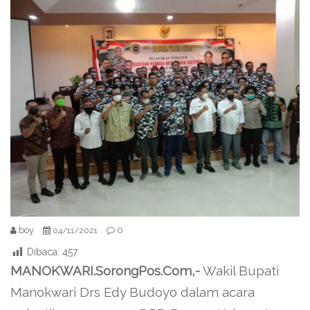
boy
0
04/11/2021
Dibaca:
457
MANOKWARI.SorongPos.Com,-
Wakil Bupati
Manokwari Drs Edy Budoyo dalam acara