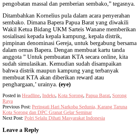
pengobatan massal dan pemberian sembako,” tegasnya.
Ditambahkan Kornelius pula dalam acara penyerahan
sembako. Dimana Bapera Papua Barat yang diwakili
Wakil Ketua Bidang UKM Sarteis Wanane memberikan
sosialisasi kepada kepala kampung, kepala distrik,
pimpinan denominasi Gereja, untuk bergabung bersama
dalam ormas Bapera. Dengan membuat kartu tanda
anggota ” Untuk pembuatan KTA secara online, kita
sudah simulasikan. Kemudian sudah disampaikan
bahwa distrik maupun kampung yang terbanyak
membuat KTA akan diberikan reward atau
penghargaan,’ urainya.
(eye)
Posted in
Headline
,
Indeks
,
Kota Sorong
,
Papua Barat
,
Sorong
Raya
Previous Post:
Peringati Hari Narkoba Sedunia, Karang Taruna
Kota Sorong dan DPC Granat Gelar Seminar
Next Post:
Polri Selalu Dihati Masyarakat Indonesia
Leave a Reply