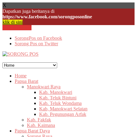
X
Dapatkan juga beritanya di
https://www.facebook.com/sorongposonline
klik di sini
Skip to content
SorongPos on Facebook
Sorong Pos on Twitter
Home
Papua Barat
Manokwari Raya
Kab. Manokwari
Kab. Teluk Bintuni
Kab. Teluk Wondama
Kab, Manokwari Selatan
Kab. Pegunungan Arfak
Kab. Fakfak
Kab. Kaimana
Papua Barat Daya
Sorong Raya