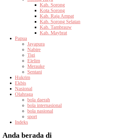
Kab. Sorong
Kota Sorong
Kab. Raja Ampat
Kab. Sorong Selatan
Kab. Tambrauw
Kab. Maybrat
Papua
Jayapura
Nabire
Tigi
Elelim
Merauke
Sentani
Hukrim
Ekbis
Nasional
Olahraga
bola daerah
bola internasional
bola nasional
sport
Indeks
Anda berada di