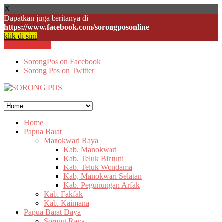
X
Dapatkan juga beritanya di
https://www.facebook.com/sorongposonline
klik di sini
Skip to content
SorongPos on Facebook
Sorong Pos on Twitter
Home
Papua Barat
Manokwari Raya
Kab. Manokwari
Kab. Teluk Bintuni
Kab. Teluk Wondama
Kab, Manokwari Selatan
Kab. Pegunungan Arfak
Kab. Fakfak
Kab. Kaimana
Papua Barat Daya
Sorong Raya