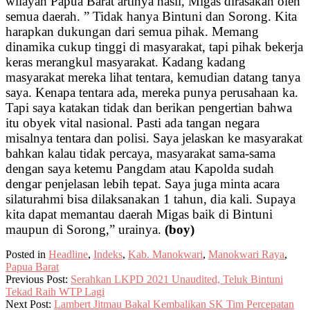
wilayah Papua Barat artinya hasil, Migas dirasakan oleh
semua daerah. ” Tidak hanya Bintuni dan Sorong. Kita
harapkan dukungan dari semua pihak. Memang
dinamika cukup tinggi di masyarakat, tapi pihak bekerja
keras merangkul masyarakat. Kadang kadang
masyarakat mereka lihat tentara, kemudian datang tanya
saya. Kenapa tentara ada, mereka punya perusahaan ka.
Tapi saya katakan tidak dan berikan pengertian bahwa
itu obyek vital nasional. Pasti ada tangan negara
misalnya tentara dan polisi. Saya jelaskan ke masyarakat
bahkan kalau tidak percaya, masyarakat sama-sama
dengan saya ketemu Pangdam atau Kapolda sudah
dengar penjelasan lebih tepat. Saya juga minta acara
silaturahmi bisa dilaksanakan 1 tahun, dia kali. Supaya
kita dapat memantau daerah Migas baik di Bintuni
maupun di Sorong,” urainya.
(boy)
Posted in
Headline
,
Indeks
,
Kab. Manokwari
,
Manokwari Raya
,
Papua Barat
Previous Post:
Serahkan LKPD 2021 Unaudited, Teluk Bintuni
Tekad Raih WTP Lagi
Next Post:
Lambert Jitmau Bakal Kembalikan SK Tim Percepatan