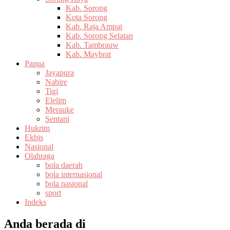
Kab. Sorong
Kota Sorong
Kab. Raja Ampat
Kab. Sorong Selatan
Kab. Tambrauw
Kab. Maybrat
Papua
Jayapura
Nabire
Tigi
Elelim
Merauke
Sentani
Hukrim
Ekbis
Nasional
Olahraga
bola daerah
bola internasional
bola nasional
sport
Indeks
Anda berada di